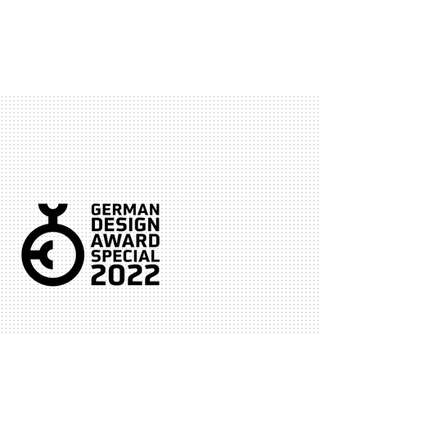
cyledge swiss
26. Nov. 2021
CYLEDGE wird erneut